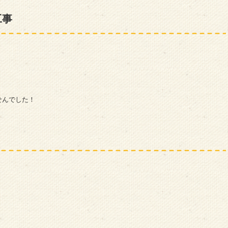
工事
！
せんでした！