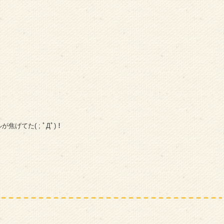
げてた( ; ﾟДﾟ)！