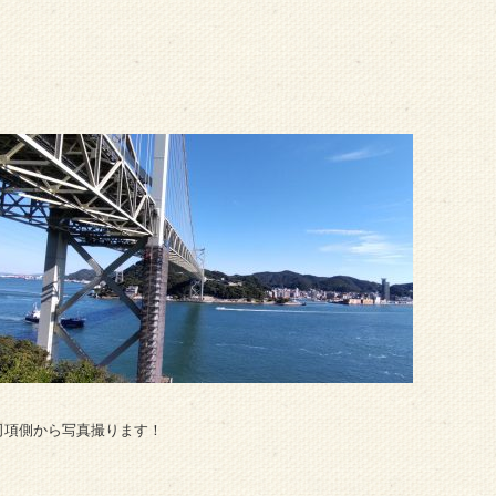
！
司項側から写真撮ります！