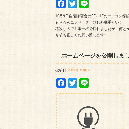
Facebook
Twitter
Line
10月9日自衛隊官舎の5F～1Fのエアコン
もちろんエレベーター無し外機重たい！
移設なので工事一杯で疲れましたが、何と
今後も宜しくお願い致します！
ホームページを公開しま
投稿日
2022年10月15日
Facebook
Twitter
Line