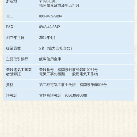
所在地
〒820-0201
福岡県嘉麻市漆生557-14
TEL
090-9489-9894
FAX
0948-42-3542
創立年月日
2012年4月
従業員数
5名（協力会社含む）
主要取引銀行
飯塚信用金庫
登録電気工事業
登録番号 福岡県知事登録010074号
者登録証
電気工事の種類 一般用電気工作物
資格
第二種電気工事士免許 福岡県第66698号
許可証
古物商許可証 903030910008